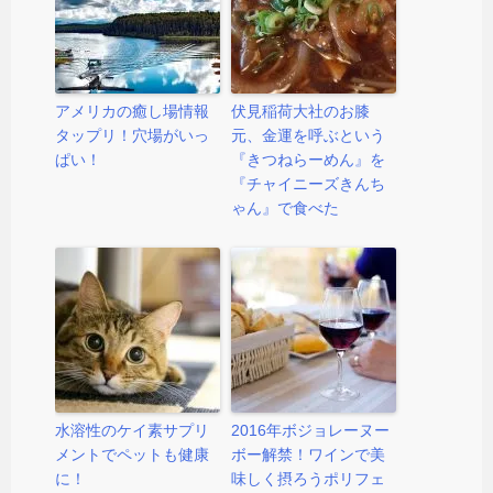
アメリカの癒し場情報
伏見稲荷大社のお膝
タップリ！穴場がいっ
元、金運を呼ぶという
ぱい！
『きつねらーめん』を
『チャイニーズきんち
ゃん』で食べた
水溶性のケイ素サプリ
2016年ボジョレーヌー
メントでペットも健康
ボー解禁！ワインで美
に！
味しく摂ろうポリフェ