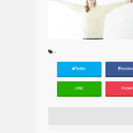
-
Twitter
Facebo
LINE
Pocke