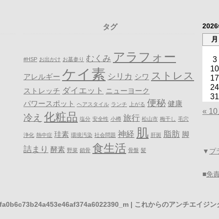
202
タグ
月
アラフォー
むくみ
3
#HSP
お出かけ
お墓参り
10
ケイ素
ストレス
シリカ
アレルギー
シワ
17
24
ダイエット
ストレッチ
ニューヨーク
31
便秘
パワースポット
健康
ヘアスタイル
ランチ
上がる
« 1
化粧品
冷え
旅行
塩分
安全性
小樽
松山市
梅干し
毛穴
肌
神経
脂肪
珪素
脚
浄化
熱中症
環境汚染
社会問題
肝斑
食生活
詰まり
酵素
野菜
鎖骨
骨盤
髪
▼
プ
■
免
8fa0b6c73b24a453e46af374a6022390_m | これからのアンチエイジン