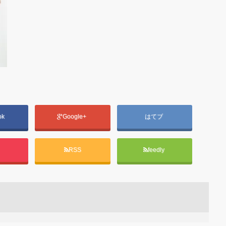
ok
Google+
はてブ
t
RSS
feedly