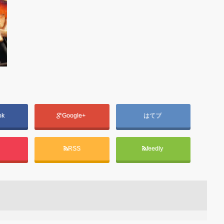
ok
Google+
はてブ
t
RSS
feedly