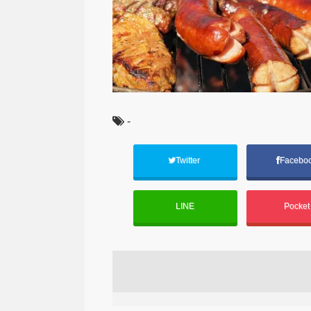
-
Twitter
Facebo
LINE
Pocke