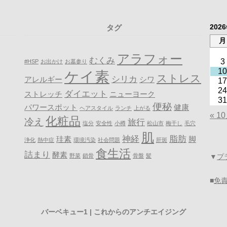
202
タグ
月
アラフォー
むくみ
3
#HSP
お出かけ
お墓参り
10
ケイ素
ストレス
シリカ
アレルギー
シワ
17
24
ダイエット
ストレッチ
ニューヨーク
31
便秘
パワースポット
健康
ヘアスタイル
ランチ
上がる
« 1
化粧品
冷え
旅行
塩分
安全性
小樽
松山市
梅干し
毛穴
肌
神経
脂肪
珪素
脚
浄化
熱中症
環境汚染
社会問題
肝斑
食生活
詰まり
酵素
野菜
鎖骨
骨盤
髪
▼
プ
■
免
バーベキュー1 | これからのアンチエイジング