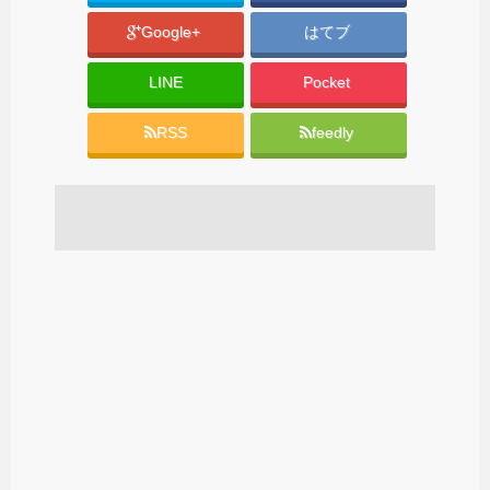
Google+
はてブ
LINE
Pocket
RSS
feedly