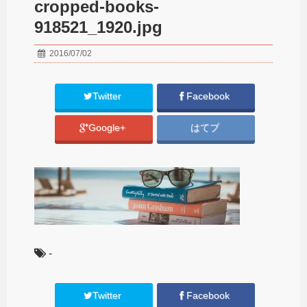
cropped-books-
918521_1920.jpg
2016/07/02
Twitter
Facebook
Google+
はてブ
-
Twitter
Facebook