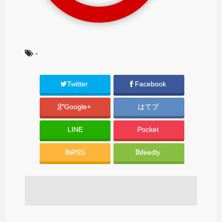
-
Twitter
Facebook
Google+
はてブ
LINE
Pocket
RSS
feedly