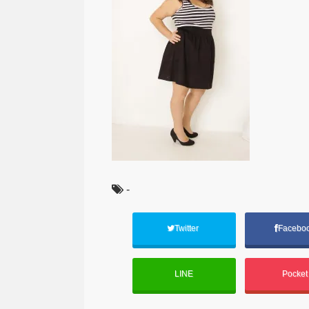
-
Twitter
Facebo
LINE
Pocke