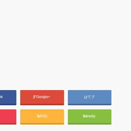
ok
Google+
はてブ
t
RSS
feedly