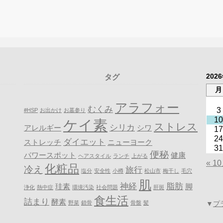
202
タグ
月
アラフォー
むくみ
3
#HSP
お出かけ
お墓参り
10
ケイ素
ストレス
シリカ
アレルギー
シワ
17
24
ダイエット
ストレッチ
ニューヨーク
31
便秘
パワースポット
健康
ヘアスタイル
ランチ
上がる
« 1
化粧品
冷え
旅行
塩分
安全性
小樽
松山市
梅干し
毛穴
肌
神経
脂肪
珪素
脚
浄化
熱中症
環境汚染
社会問題
肝斑
食生活
詰まり
酵素
野菜
鎖骨
骨盤
髪
▼
プ