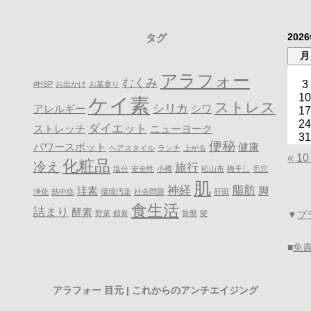
202
タグ
月
アラフォー
むくみ
3
#HSP
お出かけ
お墓参り
10
ケイ素
ストレス
シリカ
アレルギー
シワ
17
24
ダイエット
ストレッチ
ニューヨーク
31
便秘
パワースポット
健康
ヘアスタイル
ランチ
上がる
« 1
化粧品
冷え
旅行
塩分
安全性
小樽
松山市
梅干し
毛穴
肌
神経
脂肪
珪素
脚
浄化
熱中症
環境汚染
社会問題
肝斑
食生活
詰まり
酵素
野菜
鎖骨
骨盤
髪
▼
プ
■
免
アラフォー 目元 | これからのアンチエイジング