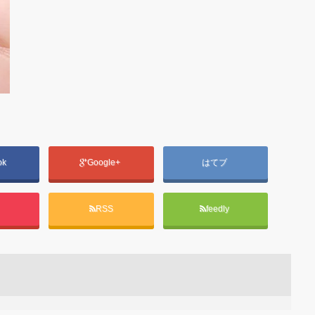
ok
Google+
はてブ
t
RSS
feedly